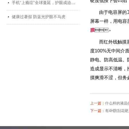
硬度低按下会凹陷
手机“上瘾症”全球蔓延，护眼成迫切需求
由于电容屏的工作
健康过暑假 防蓝光护眼不马虎
屏幕一样，用
膜
。
而红外线触摸屏
度100%无中间介质
静电、防高低温
造成显示不清晰
摸爽滑不涩，
上一篇：
什么样的液晶保
下一篇：
有4H防刮花硬