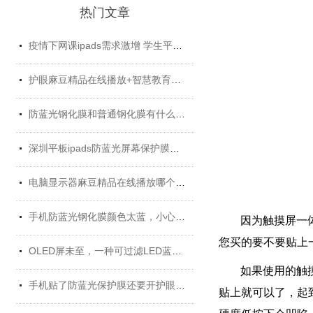
热门文章
疫情下网课ipads需求激增 学生平板护眼贴膜找哪家好？
护眼麻豆精品在线播放+智慧教育平板 给孩子健康光明的未来
防蓝光钢化膜和普通钢化膜有什么不一样？
深圳平板ipads防蓝光屏幕保护膜定制厂家
电脑显示器麻豆精品在线播放哪个牌子好？
手机防蓝光钢化膜颜色太蓝，小心买了假货！
因为触摸屏一体机
您买的要不要贴上一张
OLED屏未至，一种可过滤LED蓝光的麻豆精品在线播放材料发挥重要...
如果使用的触摸
手机贴了防蓝光保护膜还要开护眼模式吗？
贴上就可以了，