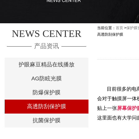
当前位置：
首页
>
保护膜
NEWS CENTER
高透防刮保护膜
————
产品资讯
————
护眼麻豆精品在线播放
AG防眩光膜
目前很多的电商O
防爆保护膜
会对于触摸屏一体机
高透防刮保护膜
贴上一张
屏幕保护
这里面也有大学问的
抗菌保护膜